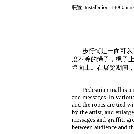
装置 Installation 14000m
步行街是一面可以互
度不等的绳子，绳子
墙面上。在展览期间
Pedestrian mall is a mur
and messages. In various 
and the ropes are tied w
by the artist, and enlarg
messages and graffiti gr
between audience and the